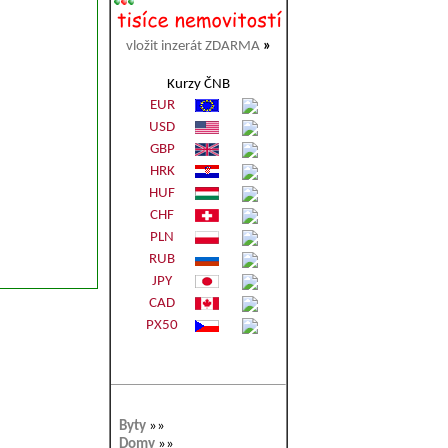
vložit inzerát ZDARMA
»
Kurzy ČNB
EUR
USD
GBP
HRK
HUF
CHF
PLN
RUB
JPY
CAD
PX50
Byty
»»
Domy
»»