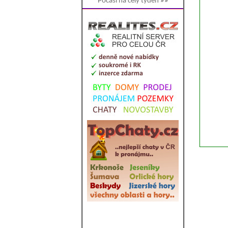
Počasí na celý týden
»»