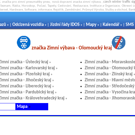
, značka pro zimní pneumatiky pneu, nová dopravni znacka zimní výbava, ,
czech winter traffic sig
Seznam, Rádia, Horoskop, Počasí, Tapety, Cestování, Restaurace, Instituce a Organizace, Okresní ú
nternet, Hardware, Software, informace, Rejstřík, Zaměstnání, Průmysl Výroba, Služby a obchod, Banky
kazů
Odcizená vozidla
Jízdní řády IDOS
Mapy
Kalendář
SMS
» |
» |
» |
» |
» |
značka Zimní výbava - Olomoucký kraj
Zimní značka - Ústecký kraj
Zimní značka - Moravskosle
»
Zimní značka - Karlovarský kraj
Zimní značka - Olomoucký k
»
Zimní značka - Plzeňský kraj
Zimní značka - Zlínský kraj
»
Zimní značka - Jihočeský kraj
Zimní značka - Hlavní měst
»
Zimní značka - Liberecký kraj
Zimní značka - Středočeský 
»
Zimní značka - Pardubický kraj
Zimní značka - Vysočina kra
»
Zimní značka - Královehradecký kraj
Zimní značka - Jihomoravsk
»
Mapa
»