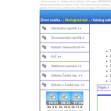
..Zimni-znacka.cz - značka zimní výbava v ČR mapa, INFORMACE
nemovitostí,telefonní seznam,IDOS, PSČ,zdravotnictví,Katalog, 
galerie, Motorismus, Motocykly, Oficiální prodejci, Počítače a I
Zimní značka
Ekologická daň
Katalog od
» |
» |
Obchodní rejstřík
»»
Živnostenský rejstřík
»
Katastr nemovitostí
»»
PSČ
»»
Telefonní seznam
»»
Zákony České rep.
»»
Adresy v České rep.
»»
Výpis
»