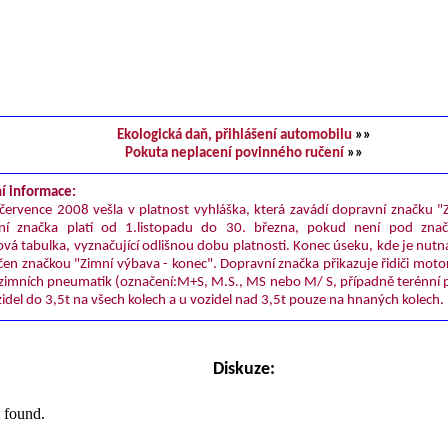
Ekologická daň, přihlášení automobilu
»»
Pokuta neplacení povinného ručení
»»
í informace:
července 2008 vešla v platnost vyhláška, která zavádí dopravní značku "
ní značka platí od 1.listopadu do 30. března, pokud není pod zna
vá tabulka, vyznačující odlišnou dobu platnosti. Konec úseku, kde je nutn
čen značkou "Zimní výbava - konec". Dopravní značka přikazuje řidiči moto
 zimních pneumatik (označení:M+S, M.S., MS nebo M/ S, případně terénní 
zidel do 3,5t na všech kolech a u vozidel nad 3,5t pouze na hnaných kolech.
Diskuze: