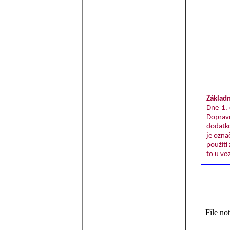
Základn
Dne 1. 
Doprav
dodatko
je ozna
použití
to u vo