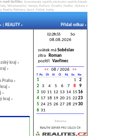
n mark facilities
, živnostenský rejstřík,obchodní rejstřík,Katastr
řady, Velvyslanectví,
kempy
, Kultura, Divadla, Hudba, Výstavy a
, Reality, Reklama, Sport, Fotbal, hokej
REALITY
Přidat odkaz
» |
»
»
So
08.08.2026
svátek má
Soběslav
zítra
Roman
pozítří
Vavřinec
zský kraj
»
raj
»
<<
08 / 2026
>>
»
T
Po
Út
St
Čt
Pá
So
Ne
1
1
2
o Praha
»
2
3
4
5
6
7
8
9
kraj
»
3
10
11
12
13
14
15
16
j
»
4
17
18
19
20
21
22
23
ý kraj
»
5
24
25
26
27
28
29
30
6
31
Reklama