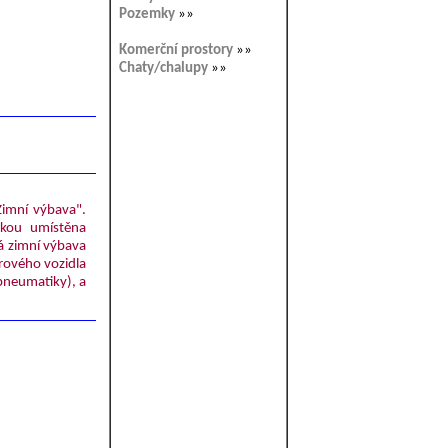
Pozemky
»»
Komerční prostory
»»
Chaty/chalupy
»»
Zimní výbava".
čkou umístěna
á zimní výbava
rového vozidla
pneumatiky), a